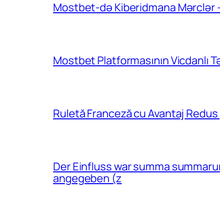
Mostbet-də Kiberidmana Mərclər – 
Mostbet Platformasının Vicdanlı Təh
Ruletă Franceză cu Avantaj Redus 
Der Einfluss war summa summarum
angegeben (z