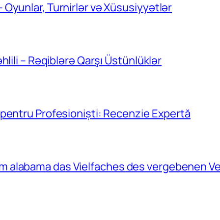
Oyunlar, Turnirlər və Xüsusiyyətlər
lili – Rəqiblərə Qarşı Üstünlüklər
pentru Profesioniști: Recenzie Expertă
 alabama das Vielfaches des vergebenen Ve