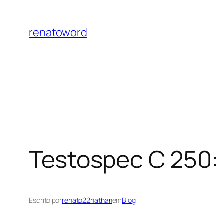
Pular
para
renatoword
o
conteúdo
Testospec C 250: 
Escrito por
renato22nathan
em
Blog